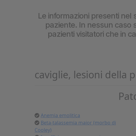
Cookie per l’analisi delle 
Le informazioni presenti nel s
paziente. In nessun caso so
Cookie pubblicitari
pazienti visitatori che in 
caviglie, lesioni della p
Pat
Anemia emolitica
Beta-talassemia maior (morbo di
Cooley)