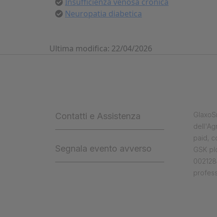
Insufficienza venosa cronica
Neuropatia diabetica
Ultima modifica: 22/04/2026
GlaxoSm
Contatti e Assistenza
dell'Ag
paid, 
Segnala evento avverso
GSK plc
0021284
profess