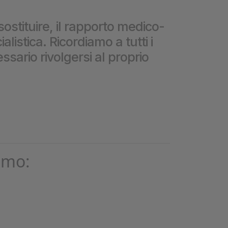
❮
sostituire, il rapporto medico-
istica. Ricordiamo a tutti i
❮
ssario rivolgersi al proprio
omo: