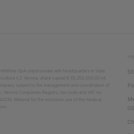
He
ithKline SpA unipersonale with headquarters in Viale
Si
ricoltura n.7, Verona, share capital € 65,250,000.00 int.
Po
company subject to the management and coordination of
, Verona Companies Registry, tax code and VAT no.
Me
0235. Material for the exclusive use of the medical
ion.
G
Ch