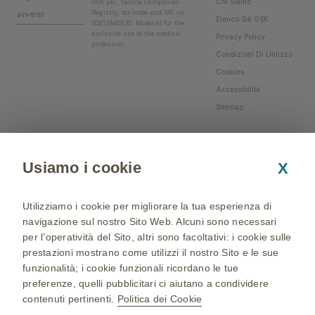
Chi Siamo
GSK plc, Verona Companies
Registry, tax code and VAT no.
avverso
Elenco Siti GSK
00212840235. Material for the
exclusive use of the medical
Privacy Policy
profession.
Condizioni Di Utilizzo
Cookies
Accessibilità
Sitemap
Usiamo i cookie
X
Utilizziamo i cookie per migliorare la tua esperienza di
navigazione sul nostro Sito Web. Alcuni sono necessari
per l’operatività del Sito, altri sono facoltativi: i cookie sulle
prestazioni mostrano come utilizzi il nostro Sito e le sue
funzionalità; i cookie funzionali ricordano le tue
preferenze, quelli pubblicitari ci aiutano a condividere
contenuti pertinenti.
Politica dei Cookie