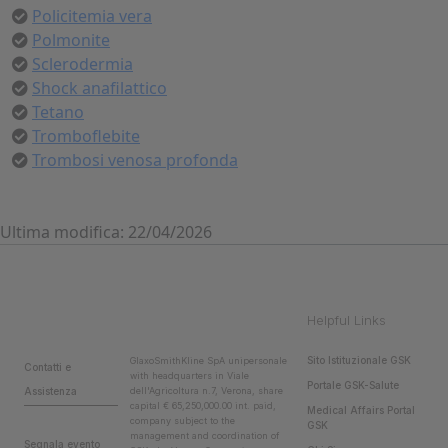
Policitemia vera
Polmonite
Sclerodermia
Shock anafilattico
Tetano
Tromboflebite
Trombosi venosa profonda
Ultima modifica: 22/04/2026
Helpful Links
Sito Istituzionale GSK
GlaxoSmithKline SpA unipersonale
Contatti e
with headquarters in Viale
Portale GSK-Salute
Assistenza
dell'Agricoltura n.7, Verona, share
capital € 65,250,000.00 int. paid,
Medical Affairs Portal
company subject to the
GSK
management and coordination of
Segnala evento