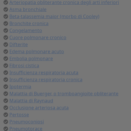
Arteriopatia obliterante cronica degli arti inferiori
Asma bronchiale
Beta-talassemia maior (morbo di Cooley)
Bronchite cronica
Congelamento
Cuore polmonare cronico
Difterite
Edema polmonare acuto
Embolia polmonare
Fibrosi cistica
Insufficienza respiratoria acuta
Insufficienza respiratoria cronica
Ipotermia
Malattia di Buerger, o tromboangioite obliterante
Malattia di Raynaud
Occlusione arteriosa acuta
Pertosse
Pneumoconiosi
Pneumotorace