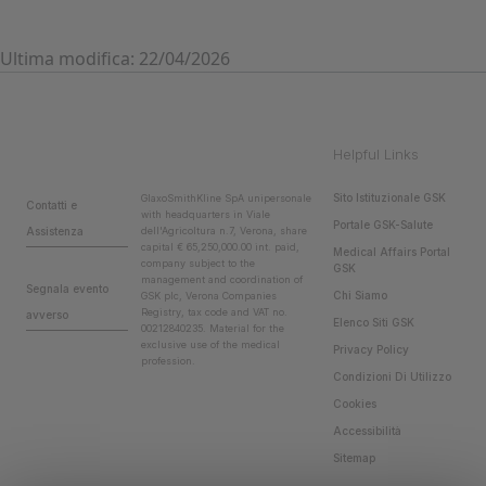
Ultima modifica: 22/04/2026
Helpful Links
Sito Istituzionale GSK
GlaxoSmithKline SpA unipersonale
Contatti e
with headquarters in Viale
Portale GSK-Salute
Assistenza
dell'Agricoltura n.7, Verona, share
capital € 65,250,000.00 int. paid,
Medical Affairs Portal
company subject to the
GSK
management and coordination of
Segnala evento
Chi Siamo
GSK plc, Verona Companies
Registry, tax code and VAT no.
avverso
Elenco Siti GSK
00212840235. Material for the
exclusive use of the medical
Privacy Policy
profession.
Condizioni Di Utilizzo
Cookies
Accessibilità
Sitemap