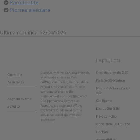
Parodontite
Piorrea alveolare
Ultima modifica: 22/04/2026
Helpful Links
Sito Istituzionale GSK
GlaxoSmithKline SpA unipersonale
Contatti e
with headquarters in Viale
Portale GSK-Salute
Assistenza
dell'Agricoltura n.7, Verona, share
capital € 65,250,000.00 int. paid,
Medical Affairs Portal
company subject to the
GSK
management and coordination of
Segnala evento
Chi Siamo
GSK plc, Verona Companies
Registry, tax code and VAT no.
avverso
Elenco Siti GSK
00212840235. Material for the
exclusive use of the medical
Privacy Policy
profession.
Condizioni Di Utilizzo
Cookies
Accessibilità