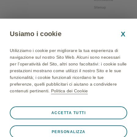
Sitemap
Usiamo i cookie
X
Utilizziamo i cookie per migliorare la tua esperienza di
navigazione sul nostro Sito Web. Alcuni sono necessari
per l’operatività del Sito, altri sono facoltativi: i cookie sulle
prestazioni mostrano come utilizzi il nostro Sito e le sue
funzionalità; i cookie funzionali ricordano le tue
preferenze, quelli pubblicitari ci aiutano a condividere
contenuti pertinenti.
Politica dei Cookie
NP-IT-NA-WCNT-200002 - 05/04/2024 - © 2024 GSK
group of companies. All Rights Reserved - Production and
Sempre attivi
Cookie strettamente necessari
❮
ACCETTA TUTTI
realization: QBGROUP srl
Cookie necessari affinché il Sito funzioni correttamente,
ad esempio per memorizzare i dati della sessione durante
PERSONALIZZA
una visita al Sito, per gestire le preferenze sui cookie e