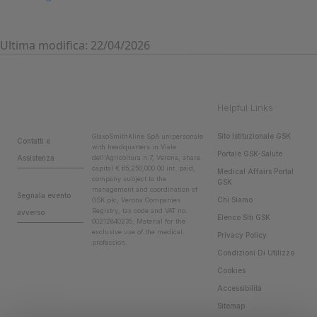
Ultima modifica: 22/04/2026
Helpful Links
Sito Istituzionale GSK
GlaxoSmithKline SpA unipersonale
Contatti e
with headquarters in Viale
Portale GSK-Salute
Assistenza
dell'Agricoltura n.7, Verona, share
capital € 65,250,000.00 int. paid,
Medical Affairs Portal
company subject to the
GSK
management and coordination of
Segnala evento
Chi Siamo
GSK plc, Verona Companies
Registry, tax code and VAT no.
avverso
Elenco Siti GSK
00212840235. Material for the
exclusive use of the medical
Privacy Policy
profession.
Condizioni Di Utilizzo
Cookies
Accessibilità
Sitemap