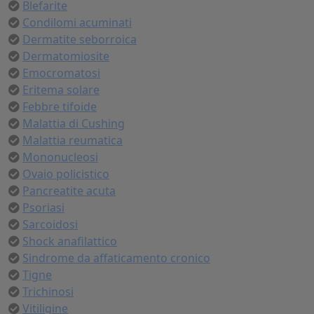
Blefarite
Condilomi acuminati
Dermatite seborroica
Dermatomiosite
Emocromatosi
Eritema solare
Febbre tifoide
Malattia di Cushing
Malattia reumatica
Mononucleosi
Ovaio policistico
Pancreatite acuta
Psoriasi
Sarcoidosi
Shock anafilattico
Sindrome da affaticamento cronico
Tigne
Trichinosi
Vitiligine