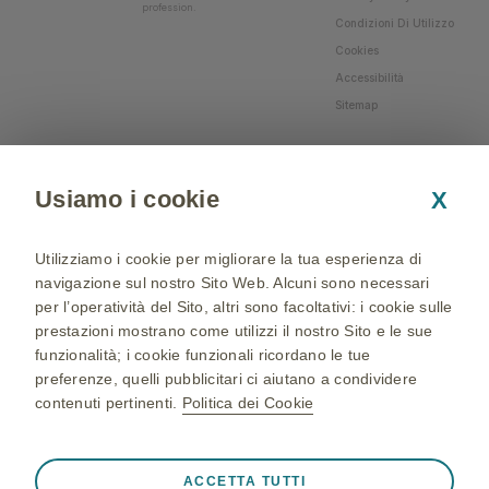
profession.
Condizioni Di Utilizzo
Cookies
Accessibilità
Sitemap
Usiamo i cookie
X
Utilizziamo i cookie per migliorare la tua esperienza di
navigazione sul nostro Sito Web. Alcuni sono necessari
per l’operatività del Sito, altri sono facoltativi: i cookie sulle
prestazioni mostrano come utilizzi il nostro Sito e le sue
funzionalità; i cookie funzionali ricordano le tue
preferenze, quelli pubblicitari ci aiutano a condividere
contenuti pertinenti.
Politica dei Cookie
NP-IT-NA-WCNT-200002 - 05/04/2024 - © 2024 GSK
group of companies. All Rights Reserved - Production and
Sempre attivi
Cookie strettamente necessari
❮
ACCETTA TUTTI
realization: QBGROUP srl