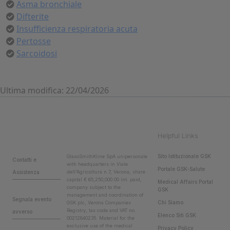
Asma bronchiale
Difterite
Insufficienza respiratoria acuta
Pertosse
Sarcoidosi
Ultima modifica: 22/04/2026
Helpful Links
Sito Istituzionale GSK
GlaxoSmithKline SpA unipersonale
Contatti e
with headquarters in Viale
Portale GSK-Salute
Assistenza
dell'Agricoltura n.7, Verona, share
capital € 65,250,000.00 int. paid,
Medical Affairs Portal
company subject to the
GSK
management and coordination of
Segnala evento
Chi Siamo
GSK plc, Verona Companies
Registry, tax code and VAT no.
avverso
Elenco Siti GSK
00212840235. Material for the
exclusive use of the medical
Privacy Policy