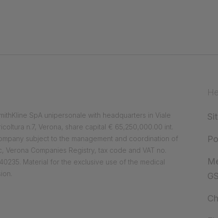
He
ithKline SpA unipersonale with headquarters in Viale
Si
ricoltura n.7, Verona, share capital € 65,250,000.00 int.
Po
company subject to the management and coordination of
, Verona Companies Registry, tax code and VAT no.
Me
0235. Material for the exclusive use of the medical
ion.
G
Ch