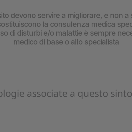
prestazioni
ito devono servire a migliorare, e non a 
stituiscono la consulenza medica special
caso di disturbi e/o malattie è sempre nece
medico di base o allo specialista
ologie associate a questo sint