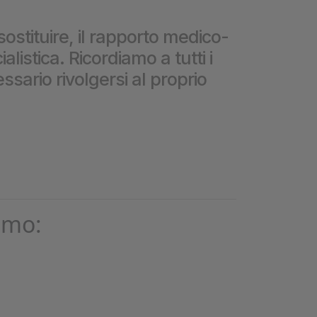
❮
sostituire, il rapporto medico-
istica. Ricordiamo a tutti i
❮
ssario rivolgersi al proprio
omo: