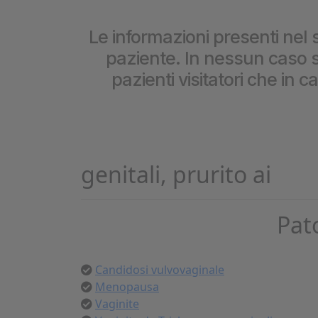
Cookie per l’analisi delle 
Le informazioni presenti nel s
paziente. In nessun caso so
Cookie pubblicitari
pazienti visitatori che in 
genitali, prurito ai
Pat
Candidosi vulvovaginale
Menopausa
Vaginite