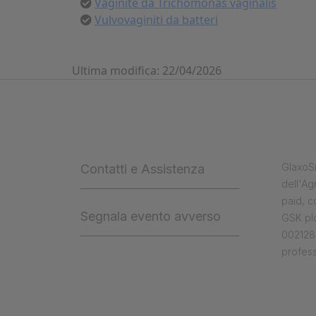
Vaginite da Trichomonas vaginalis
Vulvovaginiti da batteri
Ultima modifica: 22/04/2026
GlaxoSm
Contatti e Assistenza
dell'Ag
paid, 
Segnala evento avverso
GSK plc
0021284
profess