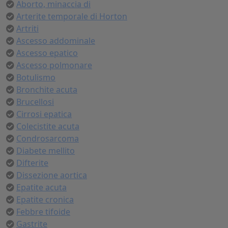
Aborto, minaccia di
Arterite temporale di Horton
Artriti
Ascesso addominale
Ascesso epatico
Ascesso polmonare
Botulismo
Bronchite acuta
Brucellosi
Cirrosi epatica
Colecistite acuta
Condrosarcoma
Diabete mellito
Difterite
Dissezione aortica
Epatite acuta
Epatite cronica
Febbre tifoide
Gastrite