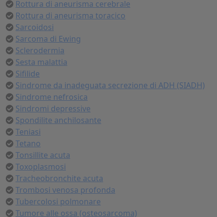
Rottura di aneurisma cerebrale
Rottura di aneurisma toracico
Sarcoidosi
Sarcoma di Ewing
Sclerodermia
Sesta malattia
Sifilide
Sindrome da inadeguata secrezione di ADH (SIADH)
Sindrome nefrosica
Sindromi depressive
Spondilite anchilosante
Teniasi
Tetano
Tonsillite acuta
Toxoplasmosi
Tracheobronchite acuta
Trombosi venosa profonda
Tubercolosi polmonare
Tumore alle ossa (osteosarcoma)