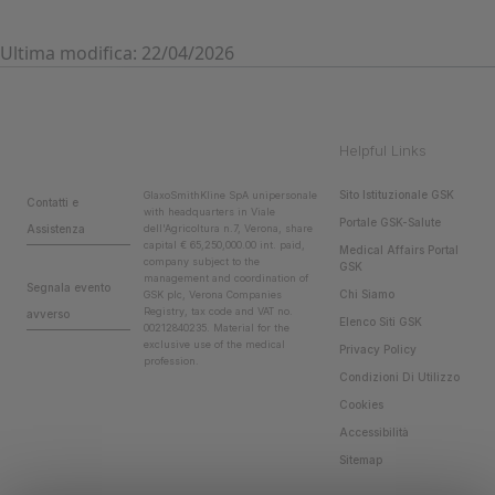
Ultima modifica: 22/04/2026
Helpful Links
Sito Istituzionale GSK
GlaxoSmithKline SpA unipersonale
Contatti e
with headquarters in Viale
Portale GSK-Salute
Assistenza
dell'Agricoltura n.7, Verona, share
capital € 65,250,000.00 int. paid,
Medical Affairs Portal
company subject to the
GSK
management and coordination of
Segnala evento
Chi Siamo
GSK plc, Verona Companies
Registry, tax code and VAT no.
avverso
Elenco Siti GSK
00212840235. Material for the
exclusive use of the medical
Privacy Policy
profession.
Condizioni Di Utilizzo
Cookies
Accessibilità
Sitemap