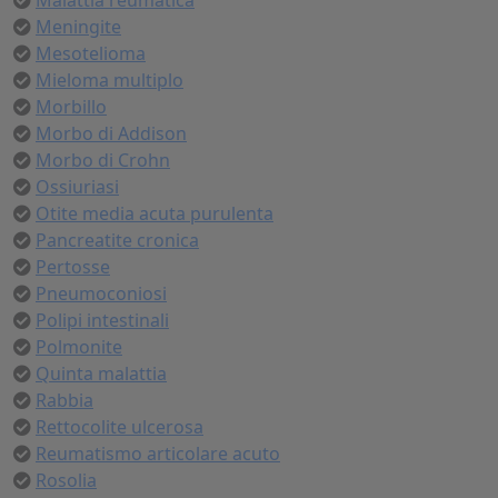
Malattia reumatica
Meningite
Mesotelioma
Mieloma multiplo
Morbillo
Morbo di Addison
Morbo di Crohn
Ossiuriasi
Otite media acuta purulenta
Pancreatite cronica
Pertosse
Pneumoconiosi
Polipi intestinali
Polmonite
Quinta malattia
Rabbia
Rettocolite ulcerosa
Reumatismo articolare acuto
Rosolia