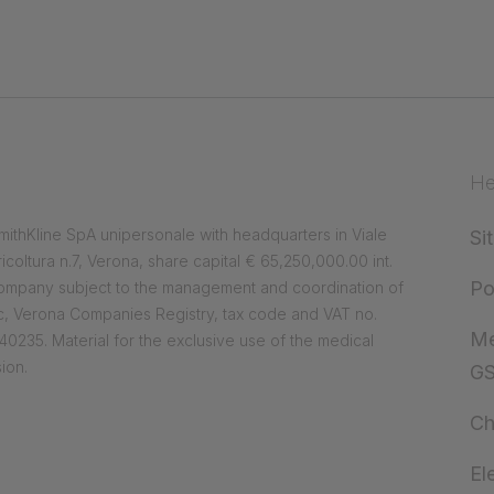
He
ithKline SpA unipersonale with headquarters in Viale
Si
ricoltura n.7, Verona, share capital € 65,250,000.00 int.
Po
company subject to the management and coordination of
, Verona Companies Registry, tax code and VAT no.
Me
0235. Material for the exclusive use of the medical
ion.
G
Ch
El