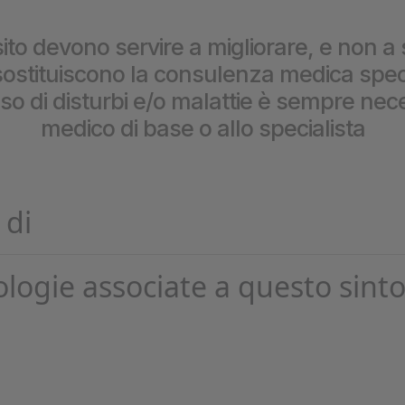
prestazioni
ito devono servire a migliorare, e non a 
stituiscono la consulenza medica special
caso di disturbi e/o malattie è sempre nece
medico di base o allo specialista
 di
ologie associate a questo sint