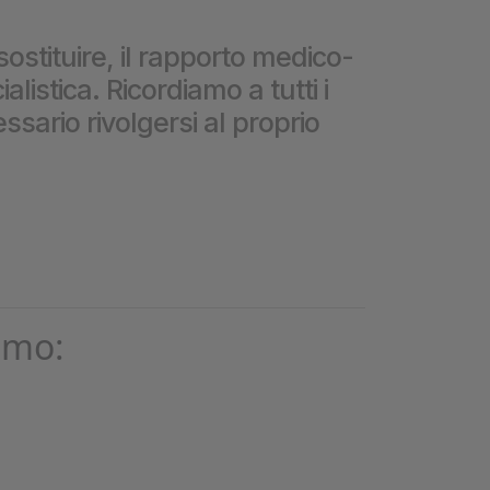
❮
sostituire, il rapporto medico-
istica. Ricordiamo a tutti i
❮
ssario rivolgersi al proprio
omo: