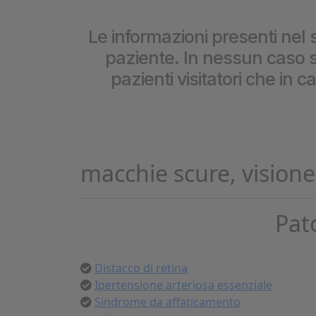
Cookie per l’analisi delle 
Le informazioni presenti nel s
paziente. In nessun caso so
Cookie pubblicitari
pazienti visitatori che in 
macchie scure, visione
Pat
Distacco di retina
Ipertensione arteriosa essenziale
Sindrome da affaticamento