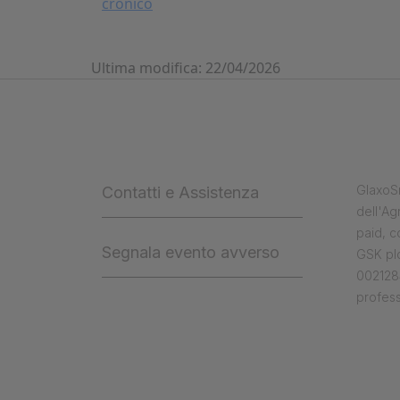
cronico
Ultima modifica: 22/04/2026
GlaxoSm
Contatti e Assistenza
dell'Ag
paid, 
Segnala evento avverso
GSK plc
0021284
profess