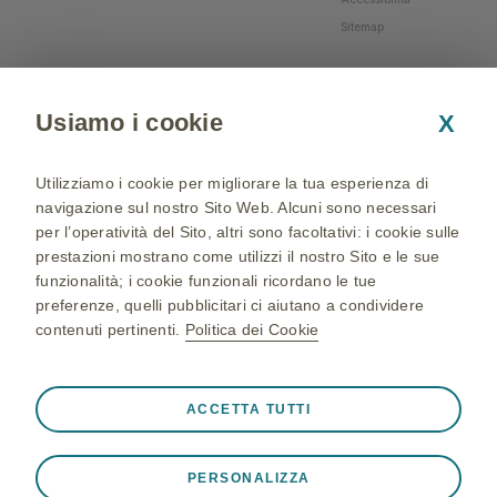
Sitemap
Usiamo i cookie
X
Utilizziamo i cookie per migliorare la tua esperienza di
navigazione sul nostro Sito Web. Alcuni sono necessari
per l’operatività del Sito, altri sono facoltativi: i cookie sulle
prestazioni mostrano come utilizzi il nostro Sito e le sue
funzionalità; i cookie funzionali ricordano le tue
preferenze, quelli pubblicitari ci aiutano a condividere
contenuti pertinenti.
Politica dei Cookie
NP-IT-NA-WCNT-200002 - 05/04/2024 - © 2024 GSK
group of companies. All Rights Reserved - Production and
Sempre attivi
Cookie strettamente necessari
❮
ACCETTA TUTTI
realization: QBGROUP srl
Cookie necessari affinché il Sito funzioni correttamente,
ad esempio per memorizzare i dati della sessione durante
PERSONALIZZA
una visita al Sito, per gestire le preferenze sui cookie e