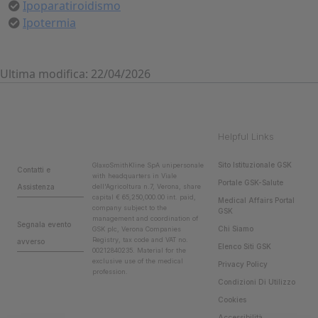
Ipoparatiroidismo
Ipotermia
Ultima modifica: 22/04/2026
Helpful Links
Sito Istituzionale GSK
GlaxoSmithKline SpA unipersonale
Contatti e
with headquarters in Viale
Portale GSK-Salute
Assistenza
dell'Agricoltura n.7, Verona, share
capital € 65,250,000.00 int. paid,
Medical Affairs Portal
company subject to the
GSK
management and coordination of
Segnala evento
Chi Siamo
GSK plc, Verona Companies
Registry, tax code and VAT no.
avverso
Elenco Siti GSK
00212840235. Material for the
exclusive use of the medical
Privacy Policy
profession.
Condizioni Di Utilizzo
Cookies
Accessibilità