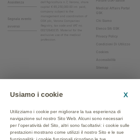
Portale GSK-Salute
Assistenza
dell'Agricoltura n.7, Verona, share
capital € 65,250,000.00 int. paid,
Medical Affairs Portal
company subject to the
GSK
management and coordination of
Segnala evento
Chi Siamo
GSK plc, Verona Companies
Registry, tax code and VAT no.
avverso
Elenco Siti GSK
00212840235. Material for the
exclusive use of the medical
Privacy Policy
profession.
Condizioni Di Utilizzo
Cookies
Accessibilità
Sitemap
Usiamo i cookie
X
Utilizziamo i cookie per migliorare la tua esperienza di
navigazione sul nostro Sito Web. Alcuni sono necessari
per l’operatività del Sito, altri sono facoltativi: i cookie sulle
prestazioni mostrano come utilizzi il nostro Sito e le sue
funzionalità; i cookie funzionali ricordano le tue