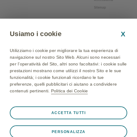
Sitemap
Usiamo i cookie
X
Utilizziamo i cookie per migliorare la tua esperienza di
navigazione sul nostro Sito Web. Alcuni sono necessari
per l’operatività del Sito, altri sono facoltativi: i cookie sulle
prestazioni mostrano come utilizzi il nostro Sito e le sue
funzionalità; i cookie funzionali ricordano le tue
preferenze, quelli pubblicitari ci aiutano a condividere
contenuti pertinenti.
Politica dei Cookie
NP-IT-NA-WCNT-200002 - 05/04/2024 - © 2024 GSK
group of companies. All Rights Reserved - Production and
Sempre attivi
Cookie strettamente necessari
❮
ACCETTA TUTTI
realization: QBGROUP srl
Cookie necessari affinché il Sito funzioni correttamente,
ad esempio per memorizzare i dati della sessione durante
PERSONALIZZA
una visita al Sito, per gestire le preferenze sui cookie e