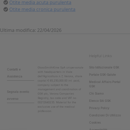
Otite media acuta purulenta
Otite media cronica purulenta
Ultima modifica: 22/04/2026
Helpful Links
Sito Istituzionale GSK
GlaxoSmithKline SpA unipersonale
Contatti e
with headquarters in Viale
Portale GSK-Salute
Assistenza
dell'Agricoltura n.7, Verona, share
capital € 65,250,000.00 int. paid,
Medical Affairs Portal
company subject to the
GSK
management and coordination of
Segnala evento
Chi Siamo
GSK plc, Verona Companies
Registry, tax code and VAT no.
avverso
Elenco Siti GSK
00212840235. Material for the
exclusive use of the medical
Privacy Policy
profession.
Condizioni Di Utilizzo
Cookies
Accessibilità