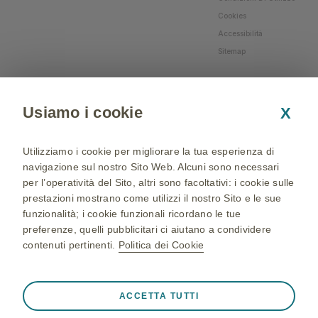
Cookies
Accessibilità
Sitemap
Usiamo i cookie
X
Utilizziamo i cookie per migliorare la tua esperienza di
navigazione sul nostro Sito Web. Alcuni sono necessari
per l’operatività del Sito, altri sono facoltativi: i cookie sulle
prestazioni mostrano come utilizzi il nostro Sito e le sue
funzionalità; i cookie funzionali ricordano le tue
preferenze, quelli pubblicitari ci aiutano a condividere
contenuti pertinenti.
Politica dei Cookie
NP-IT-NA-WCNT-200002 - 05/04/2024 - © 2024 GSK
group of companies. All Rights Reserved - Production and
Sempre attivi
Cookie strettamente necessari
❮
ACCETTA TUTTI
realization: QBGROUP srl
Cookie necessari affinché il Sito funzioni correttamente,