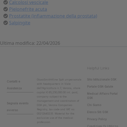
Calcolosi vescicale
Pielonefrite acuta
Prostatite (infiammazione della prostata)
Salpingite
Ultima modifica: 22/04/2026
Helpful Links
Sito Istituzionale GSK
GlaxoSmithKline SpA unipersonale
Contatti e
with headquarters in Viale
Portale GSK-Salute
Assistenza
dell'Agricoltura n.7, Verona, share
capital € 65,250,000.00 int. paid,
Medical Affairs Portal
company subject to the
GSK
management and coordination of
Segnala evento
Chi Siamo
GSK plc, Verona Companies
Registry, tax code and VAT no.
avverso
Elenco Siti GSK
00212840235. Material for the
exclusive use of the medical
Privacy Policy
profession.
Condizioni Di Utilizzo