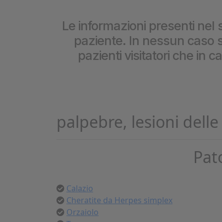
Cookie per l’analisi delle 
Le informazioni presenti nel s
paziente. In nessun caso so
Cookie pubblicitari
pazienti visitatori che in 
palpebre, lesioni delle
Pat
Calazio
Cheratite da Herpes simplex
Orzaiolo