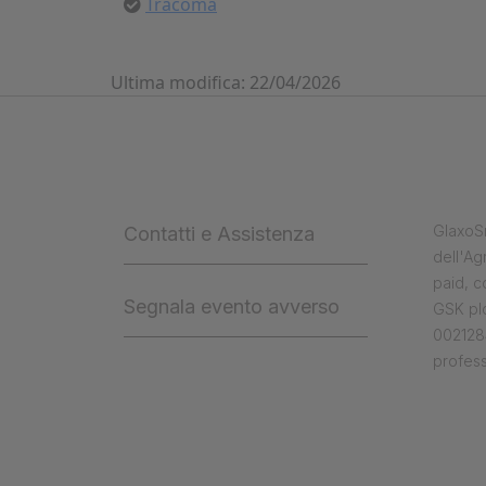
Tracoma
Ultima modifica: 22/04/2026
GlaxoSm
Contatti e Assistenza
dell'Ag
paid, 
Segnala evento avverso
GSK plc
0021284
profess