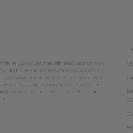
He
ithKline SpA unipersonale with headquarters in Viale
Si
ricoltura n.7, Verona, share capital € 65,250,000.00 int.
Po
company subject to the management and coordination of
, Verona Companies Registry, tax code and VAT no.
Me
0235. Material for the exclusive use of the medical
ion.
G
Ch
El