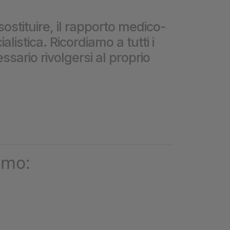
❮
sostituire, il rapporto medico-
istica. Ricordiamo a tutti i
❮
ssario rivolgersi al proprio
omo: