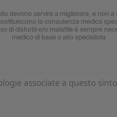
prestazioni
ito devono servire a migliorare, e non a 
stituiscono la consulenza medica special
caso di disturbi e/o malattie è sempre nece
medico di base o allo specialista
ologie associate a questo sint