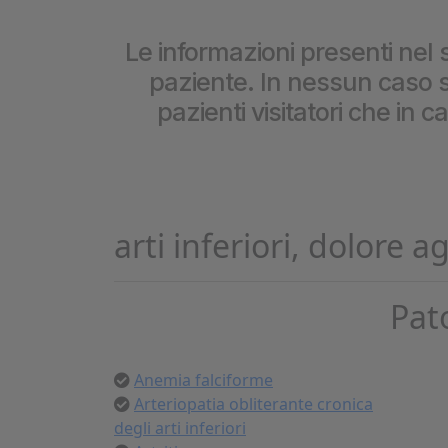
Cookie per l’analisi delle 
Le informazioni presenti nel s
paziente. In nessun caso so
Cookie pubblicitari
pazienti visitatori che in 
arti inferiori, dolore ag
Pat
Anemia falciforme
Arteriopatia obliterante cronica
degli arti inferiori