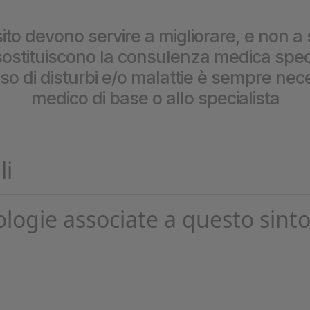
prestazioni
ito devono servire a migliorare, e non a 
stituiscono la consulenza medica special
caso di disturbi e/o malattie è sempre nece
medico di base o allo specialista
li
ologie associate a questo sint