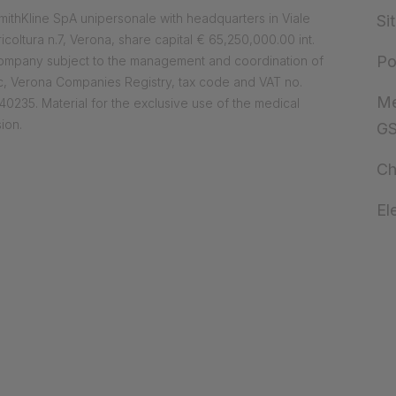
ithKline SpA unipersonale with headquarters in Viale
Si
ricoltura n.7, Verona, share capital € 65,250,000.00 int.
Po
company subject to the management and coordination of
, Verona Companies Registry, tax code and VAT no.
Me
0235. Material for the exclusive use of the medical
ion.
G
Ch
El