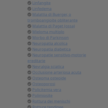
Linfangite
Linfedema
Malattia di Buerger, o
tromboangioite obliterante
Malattia di Paget (ossa)
Mieloma multiplo
Morbo di Parkinson
Neuropatia alcolica
Neuropatia diabetica
Neuropatie sensitivo-motorie
ereditarie
Nevralgia sciatica
Occlusione arteriosa acuta
Osteoma osteoide
Osteoporosi
Policitemia vera
Polimiosite
Rottura dei menischi
Rotture tendinee