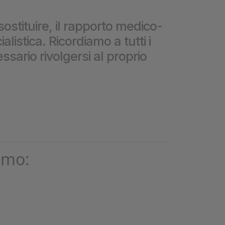
❮
sostituire, il rapporto medico-
istica. Ricordiamo a tutti i
❮
ssario rivolgersi al proprio
omo: