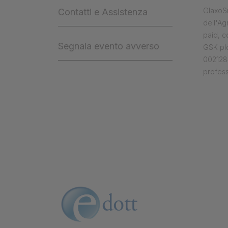
GlaxoSm
Contatti e Assistenza
dell'Ag
paid, 
Segnala evento avverso
GSK plc
0021284
profess