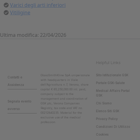
Varici degli arti inferiori
Vitiligine
Ultima modifica: 22/04/2026
Helpful Links
Sito Istituzionale GSK
GlaxoSmithKline SpA unipersonale
Contatti e
with headquarters in Viale
Portale GSK-Salute
Assistenza
dell'Agricoltura n.7, Verona, share
capital € 65,250,000.00 int. paid,
Medical Affairs Portal
company subject to the
GSK
management and coordination of
Segnala evento
Chi Siamo
GSK plc, Verona Companies
Registry, tax code and VAT no.
avverso
Elenco Siti GSK
00212840235. Material for the
exclusive use of the medical
Privacy Policy
profession.
Condizioni Di Utilizzo
Cookies