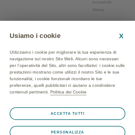
Accessibilità
Sitemap
Usiamo i cookie
X
Utilizziamo i cookie per migliorare la tua esperienza di
navigazione sul nostro Sito Web. Alcuni sono necessari
per l’operatività del Sito, altri sono facoltativi: i cookie sulle
prestazioni mostrano come utilizzi il nostro Sito e le sue
funzionalità; i cookie funzionali ricordano le tue
preferenze, quelli pubblicitari ci aiutano a condividere
contenuti pertinenti.
Politica dei Cookie
NP-IT-NA-WCNT-200002 - 05/04/2024 - © 2024 GSK
group of companies. All Rights Reserved - Production and
Sempre attivi
Cookie strettamente necessari
❮
ACCETTA TUTTI
realization: QBGROUP srl
Cookie necessari affinché il Sito funzioni correttamente,
ad esempio per memorizzare i dati della sessione durante
PERSONALIZZA