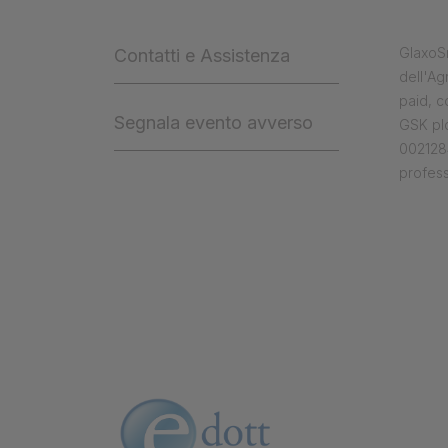
GlaxoSm
Contatti e Assistenza
dell'Ag
paid, 
Segnala evento avverso
GSK plc
0021284
profess