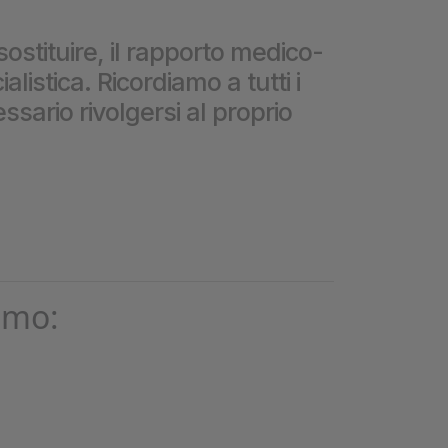
❮
sostituire, il rapporto medico-
istica. Ricordiamo a tutti i
❮
ssario rivolgersi al proprio
omo: