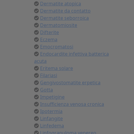
Dermatite atopica
Dermatite da contatto
Dermatite seborroica
Dermatomiosite
Difterite
Eczema
Emocromatosi
Endocardite infettiva batterica
acuta
Eritema solare
Filariasi
Gengivostomatite erpetica
Gotta
Impetigine
Insufficienza venosa cronica
Ipotermia
Linfangite
Linfedema
Linfogranuloma venereo