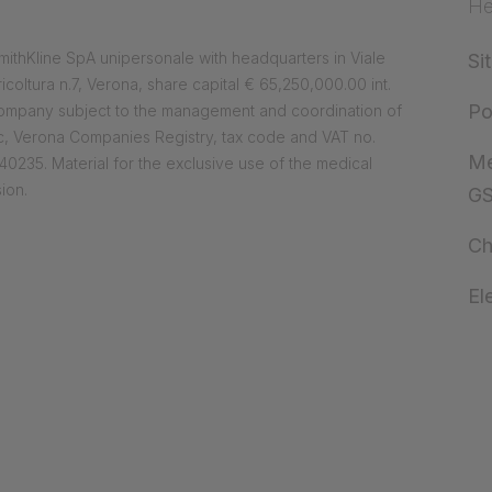
He
ithKline SpA unipersonale with headquarters in Viale
Si
ricoltura n.7, Verona, share capital € 65,250,000.00 int.
Po
company subject to the management and coordination of
, Verona Companies Registry, tax code and VAT no.
Me
0235. Material for the exclusive use of the medical
ion.
G
Ch
El