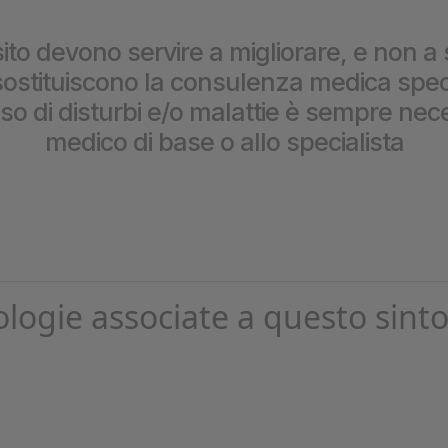
prestazioni
ito devono servire a migliorare, e non a 
stituiscono la consulenza medica special
caso di disturbi e/o malattie è sempre nece
medico di base o allo specialista
ologie associate a questo sint