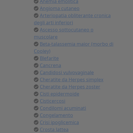
Anemia emolitica
Angioma cutaneo
Arteriopatia obliterante cronica
degli arti inferiori
Ascesso sottocutaneo o
muscolare
Beta-talassemia maior (morbo di
Cooley)
Blefarite
Cancrena
Candidosi vulvovaginale
Cheratite da Herpes simplex
Cheratite da Herpes zoster
Cisti epidermoide
Cisticercosi
Condilomi acuminati
Congelamento
Crisi ipoglicemica
Crosta lattea