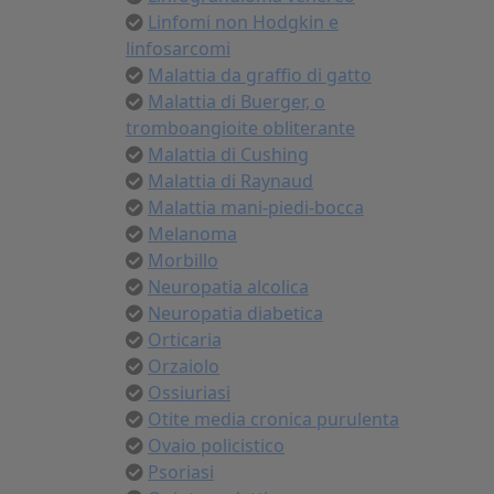
Linfomi non Hodgkin e
linfosarcomi
Malattia da graffio di gatto
Malattia di Buerger, o
tromboangioite obliterante
Malattia di Cushing
Malattia di Raynaud
Malattia mani-piedi-bocca
Melanoma
Morbillo
Neuropatia alcolica
Neuropatia diabetica
Orticaria
Orzaiolo
Ossiuriasi
Otite media cronica purulenta
Ovaio policistico
Psoriasi