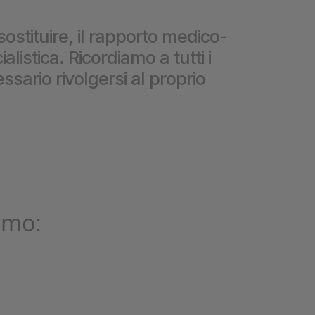
❮
sostituire, il rapporto medico-
istica. Ricordiamo a tutti i
❮
ssario rivolgersi al proprio
omo: