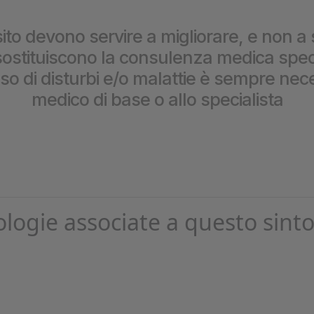
prestazioni
ito devono servire a migliorare, e non a 
stituiscono la consulenza medica special
caso di disturbi e/o malattie è sempre nece
medico di base o allo specialista
ologie associate a questo sint