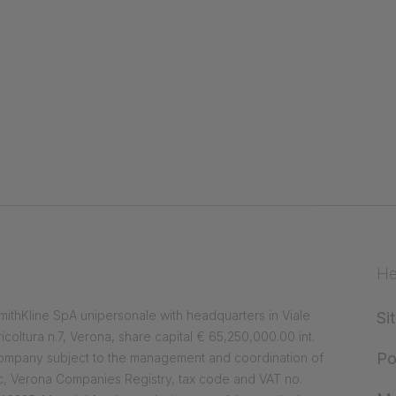
He
ithKline SpA unipersonale with headquarters in Viale
Si
ricoltura n.7, Verona, share capital € 65,250,000.00 int.
Po
company subject to the management and coordination of
, Verona Companies Registry, tax code and VAT no.