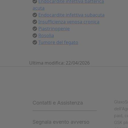
Endocardite infettiva batterica
acuta
Endocardite infettiva subacuta
Insufficienza venosa cronica
Piastrinopenie
Rosolia
Tumore del fegato
Ultima modifica: 22/04/2026
GlaxoSm
Contatti e Assistenza
dell'Ag
paid, 
Segnala evento avverso
GSK plc