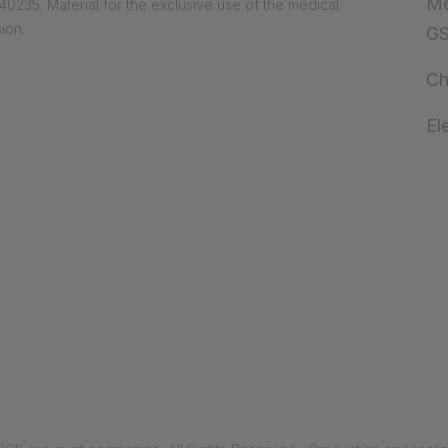
Me
0235. Material for the exclusive use of the medical
ion.
G
Ch
El