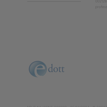
0021284
profess