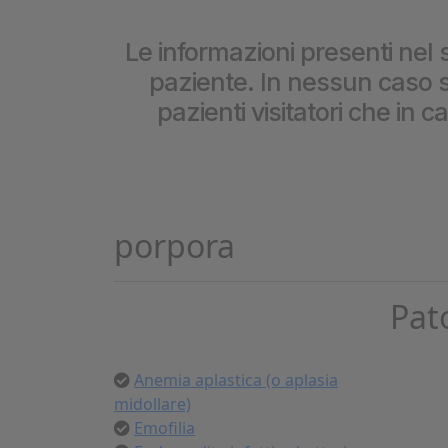
Cookie per l’analisi delle 
Le informazioni presenti nel s
paziente. In nessun caso so
Cookie pubblicitari
pazienti visitatori che in 
porpora
Pat
Anemia aplastica (o aplasia
midollare)
Emofilia