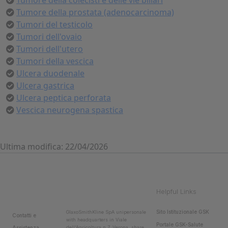
Tumore della colecisti e delle vie biliari
Tumore della prostata (adenocarcinoma)
Tumori del testicolo
Tumori dell'ovaio
Tumori dell'utero
Tumori della vescica
Ulcera duodenale
Ulcera gastrica
Ulcera peptica perforata
Vescica neurogena spastica
Ultima modifica: 22/04/2026
Helpful Links
Sito Istituzionale GSK
GlaxoSmithKline SpA unipersonale
Contatti e
with headquarters in Viale
Portale GSK-Salute
Assistenza
dell'Agricoltura n.7, Verona, share