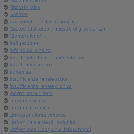
Fibroma uterino
Fibrosi cistica
Gastrite
Gastroenterite da salmonella
Gestosi (del terzo trimestre di gravidanza)
Glomerulonefriti
Indigestione
Infarto della milza
Infarto intestinale o mesenterico
Infarto miocardico
Influenza
Insufficienza renale acuta
Insufficienza renale cronica
Iperparatiroidismo
Leucemia acuta
Leucemia cronica
Linfogranuloma venereo
Linfomi (malattia di Hodgkin)
Linfomi non Hodgkin e linfosarcomi