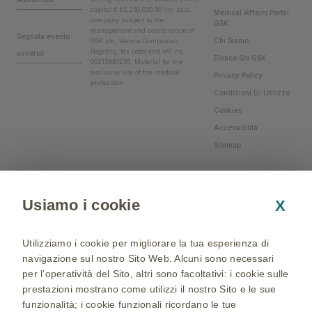
capital € 65,250,000.00 int. paid,
Medical Affairs Portal
company subject to the
GSK
management and coordination of
Segnala evento
Chi Siamo
GSK plc, Verona Companies
Registry, tax code and VAT no.
avverso
Elenco Siti GSK
00212840235. Material for the
exclusive use of the medical
Privacy Policy
profession.
Condizioni Di Utilizzo
Cookies
Accessibilità
Sitemap
Usiamo i cookie
X
Utilizziamo i cookie per migliorare la tua esperienza di
navigazione sul nostro Sito Web. Alcuni sono necessari
per l’operatività del Sito, altri sono facoltativi: i cookie sulle
prestazioni mostrano come utilizzi il nostro Sito e le sue
funzionalità; i cookie funzionali ricordano le tue