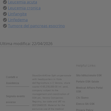
Leucemia acuta
Leucemia cronica
Linfangite
Linfedema
Tumore del pancreas esocrino
Ultima modifica: 22/04/2026
Helpful Links
Sito Istituzionale GSK
GlaxoSmithKline SpA unipersonale
Contatti e
with headquarters in Viale
Portale GSK-Salute
Assistenza
dell'Agricoltura n.7, Verona, share
capital € 65,250,000.00 int. paid,
Medical Affairs Portal
company subject to the
GSK
management and coordination of
Segnala evento
Chi Siamo
GSK plc, Verona Companies
Registry, tax code and VAT no.
avverso
Elenco Siti GSK
00212840235. Material for the
exclusive use of the medical
Privacy Policy