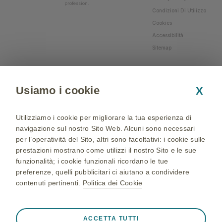
profession.
Condizioni Di Utilizzo
Cookies
Accessibilità
Sitemap
Usiamo i cookie
X
Utilizziamo i cookie per migliorare la tua esperienza di
navigazione sul nostro Sito Web. Alcuni sono necessari
per l’operatività del Sito, altri sono facoltativi: i cookie sulle
prestazioni mostrano come utilizzi il nostro Sito e le sue
funzionalità; i cookie funzionali ricordano le tue
preferenze, quelli pubblicitari ci aiutano a condividere
contenuti pertinenti.
Politica dei Cookie
NP-IT-NA-WCNT-200002 - 05/04/2024 - © 2024 GSK
group of companies. All Rights Reserved - Production and
Sempre attivi
Cookie strettamente necessari
❮
ACCETTA TUTTI
realization: QBGROUP srl