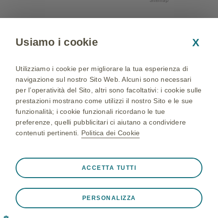
Sitemap
Usiamo i cookie
X
Utilizziamo i cookie per migliorare la tua esperienza di
navigazione sul nostro Sito Web. Alcuni sono necessari
per l’operatività del Sito, altri sono facoltativi: i cookie sulle
prestazioni mostrano come utilizzi il nostro Sito e le sue
funzionalità; i cookie funzionali ricordano le tue
preferenze, quelli pubblicitari ci aiutano a condividere
contenuti pertinenti.
Politica dei Cookie
NP-IT-NA-WCNT-200002 - 05/04/2024 - © 2024 GSK
group of companies. All Rights Reserved - Production and
Sempre attivi
Cookie strettamente necessari
❮
ACCETTA TUTTI
realization: QBGROUP srl
Cookie necessari affinché il Sito funzioni correttamente,
ad esempio per memorizzare i dati della sessione durante
PERSONALIZZA
una visita al Sito, per gestire le preferenze sui cookie e
tag e per proteggere la sicurezza del Sito. Inoltre, alcuni