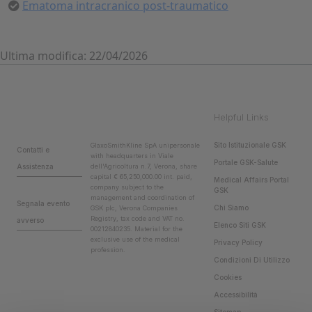
Ematoma intracranico post-traumatico
Ultima modifica: 22/04/2026
Helpful Links
Sito Istituzionale GSK
GlaxoSmithKline SpA unipersonale
Contatti e
with headquarters in Viale
Portale GSK-Salute
Assistenza
dell'Agricoltura n.7, Verona, share
capital € 65,250,000.00 int. paid,
Medical Affairs Portal
company subject to the
GSK
management and coordination of
Segnala evento
Chi Siamo
GSK plc, Verona Companies
Registry, tax code and VAT no.
avverso
Elenco Siti GSK
00212840235. Material for the
exclusive use of the medical
Privacy Policy
profession.
Condizioni Di Utilizzo
Cookies
Accessibilità