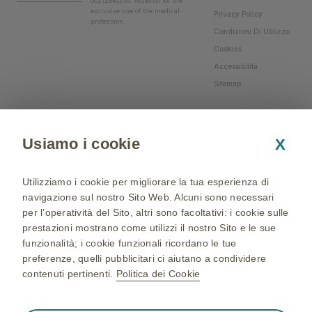
00212840235. Material for the
exclusive use of the medical
Privacy Policy
profession.
Condizioni Di Utilizzo
Cookies
Accessibilità
Sitemap
Usiamo i cookie
X
Utilizziamo i cookie per migliorare la tua esperienza di
navigazione sul nostro Sito Web. Alcuni sono necessari
per l’operatività del Sito, altri sono facoltativi: i cookie sulle
prestazioni mostrano come utilizzi il nostro Sito e le sue
funzionalità; i cookie funzionali ricordano le tue
preferenze, quelli pubblicitari ci aiutano a condividere
contenuti pertinenti.
Politica dei Cookie
NP-IT-NA-WCNT-200002 - 05/04/2024 - © 2024 GSK
group of companies. All Rights Reserved - Production and