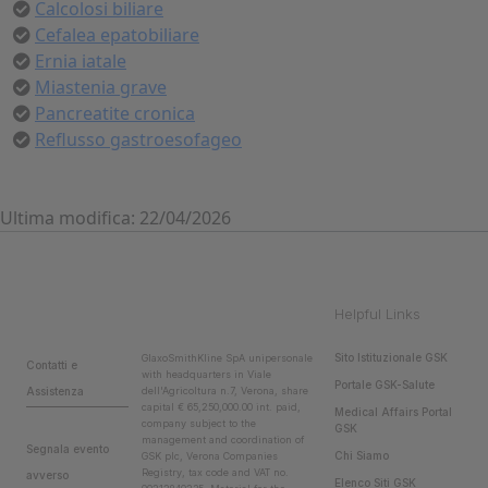
Calcolosi biliare
Cefalea epatobiliare
Ernia iatale
Miastenia grave
Pancreatite cronica
Reflusso gastroesofageo
Ultima modifica: 22/04/2026
Helpful Links
Sito Istituzionale GSK
GlaxoSmithKline SpA unipersonale
Contatti e
with headquarters in Viale
Portale GSK-Salute
Assistenza
dell'Agricoltura n.7, Verona, share
capital € 65,250,000.00 int. paid,
Medical Affairs Portal
company subject to the
GSK
management and coordination of
Segnala evento
Chi Siamo
GSK plc, Verona Companies
Registry, tax code and VAT no.
avverso
Elenco Siti GSK