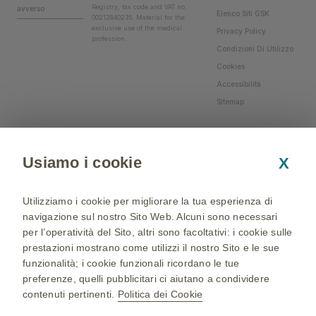
Registry, tax code and VAT no.
avverso
Elenco Siti GSK
00212840235. Material for the
exclusive use of the medical
Privacy Policy
profession.
Condizioni Di Utilizzo
Cookies
Accessibilità
Sitemap
Usiamo i cookie
X
Utilizziamo i cookie per migliorare la tua esperienza di
navigazione sul nostro Sito Web. Alcuni sono necessari
per l’operatività del Sito, altri sono facoltativi: i cookie sulle
prestazioni mostrano come utilizzi il nostro Sito e le sue
funzionalità; i cookie funzionali ricordano le tue
preferenze, quelli pubblicitari ci aiutano a condividere
contenuti pertinenti.
Politica dei Cookie