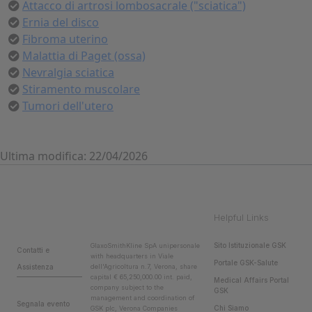
Attacco di artrosi lombosacrale ("sciatica")
Ernia del disco
Fibroma uterino
Malattia di Paget (ossa)
Nevralgia sciatica
Stiramento muscolare
Tumori dell'utero
Ultima modifica: 22/04/2026
Helpful Links
Sito Istituzionale GSK
GlaxoSmithKline SpA unipersonale
Contatti e
with headquarters in Viale
Portale GSK-Salute
Assistenza
dell'Agricoltura n.7, Verona, share
capital € 65,250,000.00 int. paid,
Medical Affairs Portal
company subject to the
GSK
management and coordination of
Segnala evento
Chi Siamo
GSK plc, Verona Companies