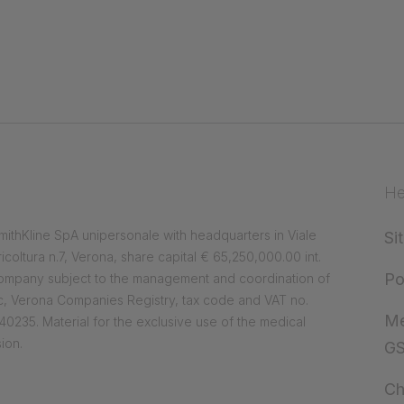
He
ithKline SpA unipersonale with headquarters in Viale
Si
ricoltura n.7, Verona, share capital € 65,250,000.00 int.
Po
company subject to the management and coordination of
, Verona Companies Registry, tax code and VAT no.
Me
0235. Material for the exclusive use of the medical
ion.
G
Ch