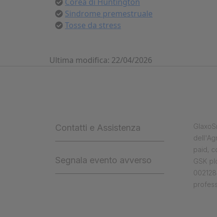
Corea di Huntington
Sindrome premestruale
Tosse da stress
Ultima modifica: 22/04/2026
GlaxoSm
Contatti e Assistenza
dell'Ag
paid, 
Segnala evento avverso
GSK plc
0021284
profess