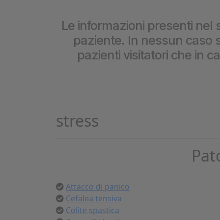
Cookie per l’analisi delle 
Le informazioni presenti nel s
paziente. In nessun caso so
Cookie pubblicitari
pazienti visitatori che in 
stress
Pat
Attacco di panico
Cefalea tensiva
Colite spastica