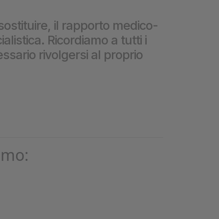
❮
sostituire, il rapporto medico-
istica. Ricordiamo a tutti i
❮
ssario rivolgersi al proprio
omo: