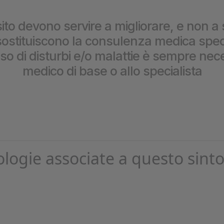
prestazioni
ito devono servire a migliorare, e non a 
stituiscono la consulenza medica special
caso di disturbi e/o malattie è sempre nece
medico di base o allo specialista
ologie associate a questo sint