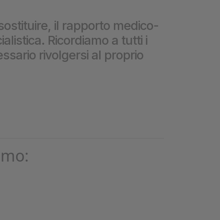
❮
sostituire, il rapporto medico-
istica. Ricordiamo a tutti i
❮
ssario rivolgersi al proprio
omo: