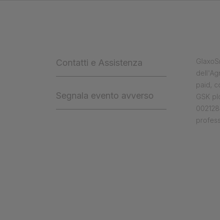
GlaxoSm
Contatti e Assistenza
dell'Ag
paid, 
Segnala evento avverso
GSK plc
0021284
profess