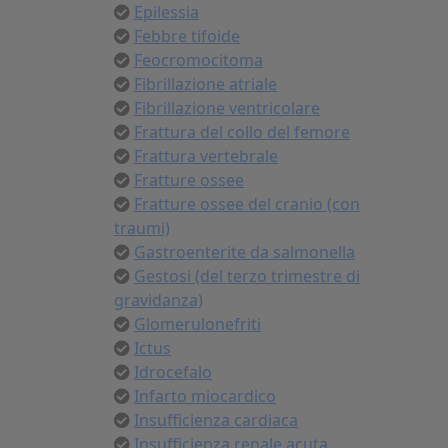
Epilessia
Febbre tifoide
Feocromocitoma
Fibrillazione atriale
Fibrillazione ventricolare
Frattura del collo del femore
Frattura vertebrale
Fratture ossee
Fratture ossee del cranio (con
traumi)
Gastroenterite da salmonella
Gestosi (del terzo trimestre di
gravidanza)
Glomerulonefriti
Ictus
Idrocefalo
Infarto miocardico
Insufficienza cardiaca
Insufficienza renale acuta