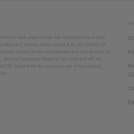
He
ithKline SpA unipersonale with headquarters in Viale
Si
ricoltura n.7, Verona, share capital € 65,250,000.00 int.
Po
company subject to the management and coordination of
, Verona Companies Registry, tax code and VAT no.
Me
0235. Material for the exclusive use of the medical
ion.
G
Ch
El