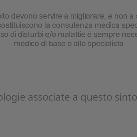
prestazioni
ito devono servire a migliorare, e non a 
stituiscono la consulenza medica special
caso di disturbi e/o malattie è sempre nece
medico di base o allo specialista
ologie associate a questo sint