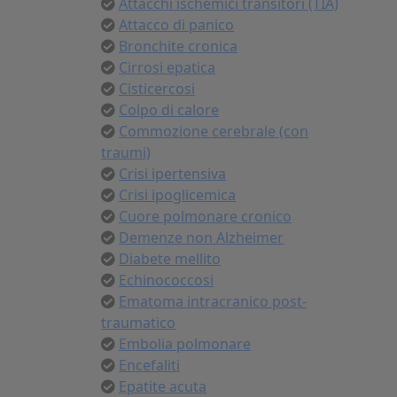
Attacchi ischemici transitori (TIA)
Attacco di panico
Bronchite cronica
Cirrosi epatica
Cisticercosi
Colpo di calore
Commozione cerebrale (con
traumi)
Crisi ipertensiva
Crisi ipoglicemica
Cuore polmonare cronico
Demenze non Alzheimer
Diabete mellito
Echinococcosi
Ematoma intracranico post-
traumatico
Embolia polmonare
Encefaliti
Epatite acuta