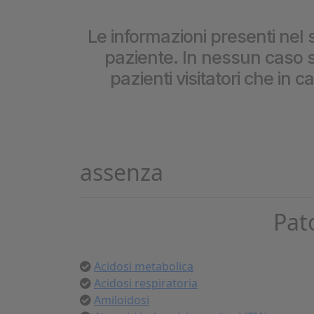
Cookie per l’analisi delle 
Le informazioni presenti nel s
paziente. In nessun caso so
Cookie pubblicitari
pazienti visitatori che in 
assenza
Pat
Acidosi metabolica
Acidosi respiratoria
Amiloidosi