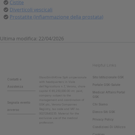
Cistite
Diverticoli vescicali
Prostatite (infiammazione della prostata)
Ultima modifica: 22/04/2026
Helpful Links
Sito Istituzionale GSK
GlaxoSmithKline SpA unipersonale
Contatti e
with headquarters in Viale
Portale GSK-Salute
Assistenza
dell'Agricoltura n.7, Verona, share
capital € 65,250,000.00 int. paid,
Medical Affairs Portal
company subject to the
GSK
management and coordination of
Segnala evento
Chi Siamo
GSK plc, Verona Companies
Registry, tax code and VAT no.
avverso
Elenco Siti GSK
00212840235. Material for the
exclusive use of the medical
Privacy Policy
profession.
Condizioni Di Utilizzo
Cookies