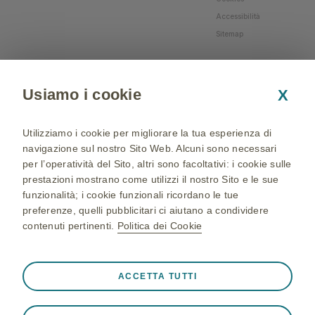
Accessibilità
Sitemap
Usiamo i cookie
X
Utilizziamo i cookie per migliorare la tua esperienza di
navigazione sul nostro Sito Web. Alcuni sono necessari
per l’operatività del Sito, altri sono facoltativi: i cookie sulle
prestazioni mostrano come utilizzi il nostro Sito e le sue
funzionalità; i cookie funzionali ricordano le tue
preferenze, quelli pubblicitari ci aiutano a condividere
contenuti pertinenti.
Politica dei Cookie
NP-IT-NA-WCNT-200002 - 05/04/2024 - © 2024 GSK
group of companies. All Rights Reserved - Production and
Sempre attivi
Cookie strettamente necessari
❮
ACCETTA TUTTI
realization: QBGROUP srl
Cookie necessari affinché il Sito funzioni correttamente,
ad esempio per memorizzare i dati della sessione durante