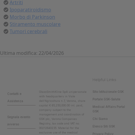
Artriti
Ipoparatiroidismo
Morbo di Parkinson
Stiramento muscolare
Tumori cerebrali
Ultima modifica: 22/04/2026
Helpful Links
Sito Istituzionale GSK
GlaxoSmithKline SpA unipersonale
Contatti e
with headquarters in Viale
Portale GSK-Salute
Assistenza
dell'Agricoltura n.7, Verona, share
capital € 65,250,000.00 int. paid,
Medical Affairs Portal
company subject to the
GSK
management and coordination of
Segnala evento
Chi Siamo
GSK plc, Verona Companies
Registry, tax code and VAT no.
avverso
Elenco Siti GSK
00212840235. Material for the
exclusive use of the medical
Privacy Policy