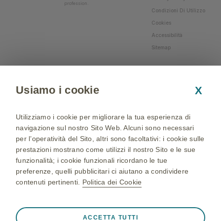
profession.
Condizioni Di Utilizzo
Cookies
Accessibilità
Sitemap
Usiamo i cookie
X
Utilizziamo i cookie per migliorare la tua esperienza di
navigazione sul nostro Sito Web. Alcuni sono necessari
per l’operatività del Sito, altri sono facoltativi: i cookie sulle
prestazioni mostrano come utilizzi il nostro Sito e le sue
funzionalità; i cookie funzionali ricordano le tue
preferenze, quelli pubblicitari ci aiutano a condividere
contenuti pertinenti.
Politica dei Cookie
NP-IT-NA-WCNT-200002 - 05/04/2024 - © 2024 GSK
group of companies. All Rights Reserved - Production and
Sempre attivi
Cookie strettamente necessari
❮
ACCETTA TUTTI
realization: QBGROUP srl