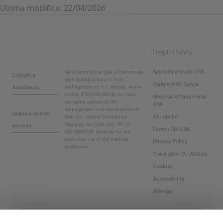
Ultima modifica: 22/04/2026
Helpful Links
Sito Istituzionale GSK
GlaxoSmithKline SpA unipersonale
Contatti e
with headquarters in Viale
Portale GSK-Salute
Assistenza
dell'Agricoltura n.7, Verona, share
capital € 65,250,000.00 int. paid,
Medical Affairs Portal
company subject to the
GSK
management and coordination of
Segnala evento
Chi Siamo
GSK plc, Verona Companies
Registry, tax code and VAT no.
avverso
Elenco Siti GSK
00212840235. Material for the
exclusive use of the medical
Privacy Policy
profession.
Condizioni Di Utilizzo
Cookies
Accessibilità
Sitemap