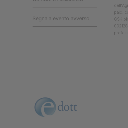
dell'Ag
paid, 
Segnala evento avverso
GSK plc
0021284
profess