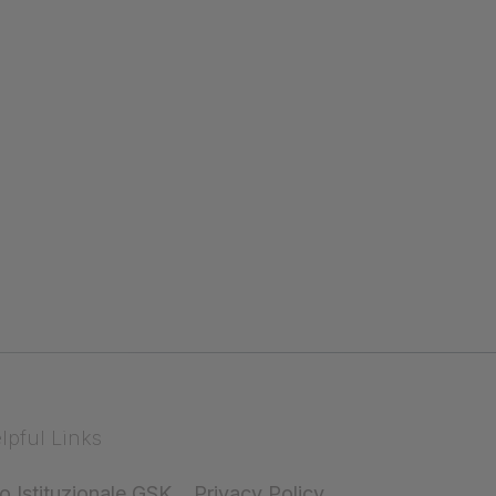
❮
❮
lpful Links
to Istituzionale GSK
Privacy Policy