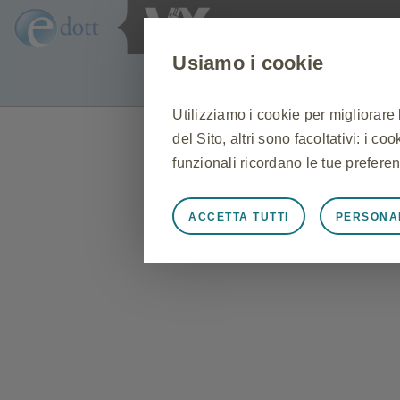
Usiamo i cookie
Utilizziamo i cookie per migliorare
del Sito, altri sono facoltativi: i c
funzionali ricordano le tue preferen
ACCETTA TUTTI
PERSONA
Sempre attivi
Cookie stretta
Cookie necessari affinché il Sito f
Sito, per gestire le preferenze sui 
risposta ad azioni effettuate dall'u
l'accesso o la compilazione di modu
Sito non funzioneranno. Questi co