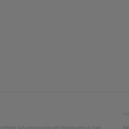
prestazioni
He
ithKline SpA unipersonale with headquarters in Viale
Si