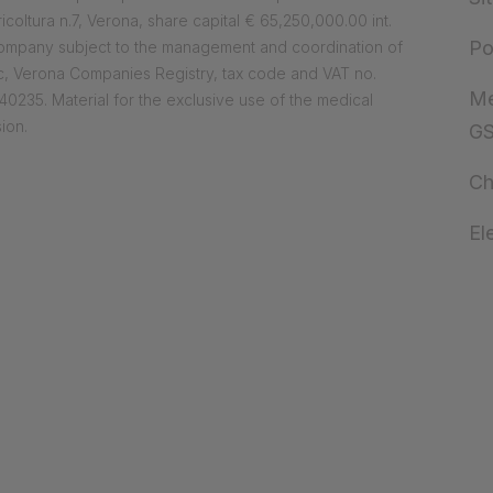
ricoltura n.7, Verona, share capital € 65,250,000.00 int.
Po
company subject to the management and coordination of
, Verona Companies Registry, tax code and VAT no.
Me
0235. Material for the exclusive use of the medical
ion.
G
Ch
El