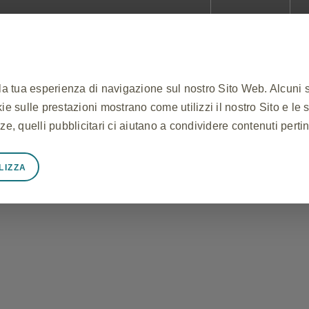
Accedi
Registrati
Servizi al professionista
 la tua esperienza di navigazione sul nostro Sito Web. Alcuni 
ookie sulle prestazioni mostrano come utilizzi il nostro Sito e le 
ze, quelli pubblicitari ci aiutano a condividere contenuti perti
LIZZA
mente necessari
unzioni correttamente, ad esempio per memorizzare i dati della
cookie e tag e per proteggere la sicurezza del Sito. Inoltre, a
tente equivalenti ad una richiesta di servizi, come l'impostazio
li. Puoi impostare il tuo browser per bloccare o avvisarti di q
okie non memorizzano alcuna informazione personale identific