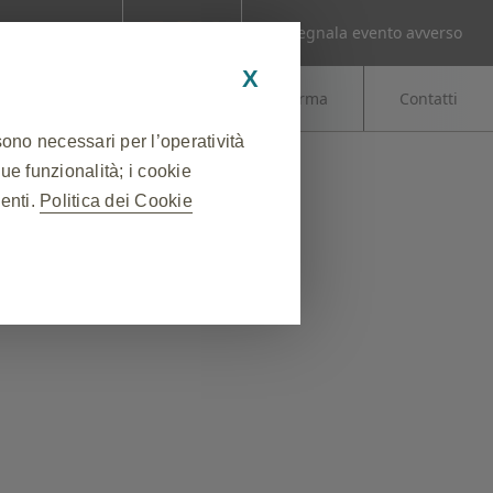
Contattaci
Segnala evento avverso
X
Servizi al cittadino
GSK informa
Contatti
sono necessari per l’operatività
sue funzionalità; i cookie
nenti.
Politica dei Cookie
❮
 sessione durante una visita al
lcuni cookie vengono impostati in
ne delle preferenze sulla privacy,
uesti cookie, ma alcune parti del
abile.