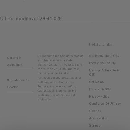
Ultima modifica: 22/04/2026
Helpful Links
Sito Istituzionale GSK
GlaxoSmithKline SpA unipersonale
Contatti e
with headquarters in Viale
Portale GSK-Salute
Assistenza
dell'Agricoltura n.7, Verona, share
capital € 65,250,000.00 int. paid,
Medical Affairs Portal
company subject to the
GSK
management and coordination of
Segnala evento
Chi Siamo
GSK plc, Verona Companies
Registry, tax code and VAT no.
avverso
Elenco Siti GSK
00212840235. Material for the
exclusive use of the medical
Privacy Policy
profession.
Condizioni Di Utilizzo
Cookies
Accessibilità
Sitemap