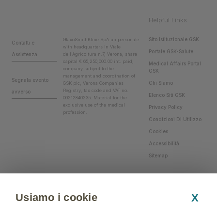
Helpful Links
Sito Istituzionale GSK
GlaxoSmithKline SpA unipersonale
Contatti e
with headquarters in Viale
Portale GSK-Salute
Assistenza
dell'Agricoltura n.7, Verona, share
capital € 65,250,000.00 int. paid,
Medical Affairs Portal
company subject to the
GSK
management and coordination of
Segnala evento
Chi Siamo
GSK plc, Verona Companies
Registry, tax code and VAT no.
avverso
Elenco Siti GSK
00212840235. Material for the
exclusive use of the medical
Privacy Policy
profession.
Condizioni Di Utilizzo
Cookies
Accessibilità
Sitemap
Usiamo i cookie
X