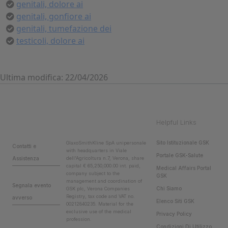
genitali, dolore ai
genitali, gonfiore ai
genitali, tumefazione dei
testicoli, dolore ai
Ultima modifica: 22/04/2026
Helpful Links
Sito Istituzionale GSK
GlaxoSmithKline SpA unipersonale
Contatti e
with headquarters in Viale
Portale GSK-Salute
Assistenza
dell'Agricoltura n.7, Verona, share
capital € 65,250,000.00 int. paid,
Medical Affairs Portal
company subject to the
GSK
management and coordination of
Segnala evento
Chi Siamo
GSK plc, Verona Companies
Registry, tax code and VAT no.
avverso
Elenco Siti GSK
00212840235. Material for the
exclusive use of the medical
Privacy Policy
profession.
Condizioni Di Utilizzo