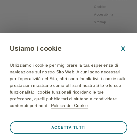
Cookies
Accessibilità
Sitemap
Usiamo i cookie
X
Utilizziamo i cookie per migliorare la tua esperienza di
navigazione sul nostro Sito Web. Alcuni sono necessari
per l’operatività del Sito, altri sono facoltativi: i cookie sulle
prestazioni mostrano come utilizzi il nostro Sito e le sue
funzionalità; i cookie funzionali ricordano le tue
preferenze, quelli pubblicitari ci aiutano a condividere
contenuti pertinenti.
Politica dei Cookie
NP-IT-NA-WCNT-200002 - 05/04/2024 - © 2024 GSK
group of companies. All Rights Reserved - Production and
Sempre attivi
Cookie strettamente necessari
❮
ACCETTA TUTTI
realization: QBGROUP srl
Cookie necessari affinché il Sito funzioni correttamente,