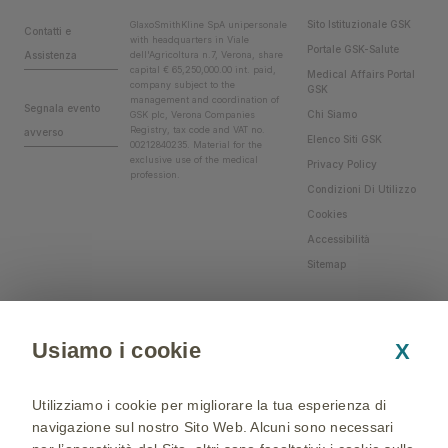
Sito Istituzionale GSK
GlaxoSmithKline SpA unipersonale
Contatti e
with headquarters in Viale
Portale GSK-Salute
Assistenza
dell'Agricoltura n.7, Verona, share
capital € 65,250,000.00 int. paid,
Medical Affairs Portal
company subject to the
GSK
management and coordination of
Segnala evento
Chi Siamo
GSK plc, Verona Companies
Registry, tax code and VAT no.
avverso
Elenco Siti GSK
00212840235. Material for the
exclusive use of the medical
Privacy Policy
profession.
Condizioni Di Utilizzo
Cookies
Accessibilità
Sitemap
Usiamo i cookie
X
Utilizziamo i cookie per migliorare la tua esperienza di
navigazione sul nostro Sito Web. Alcuni sono necessari