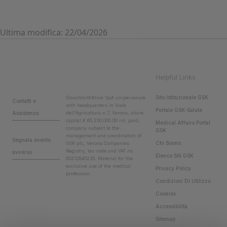
Ultima modifica: 22/04/2026
Helpful Links
Sito Istituzionale GSK
GlaxoSmithKline SpA unipersonale
Contatti e
with headquarters in Viale
Portale GSK-Salute
Assistenza
dell'Agricoltura n.7, Verona, share
capital € 65,250,000.00 int. paid,
Medical Affairs Portal
company subject to the
GSK
management and coordination of
Segnala evento
Chi Siamo
GSK plc, Verona Companies
Registry, tax code and VAT no.
avverso
Elenco Siti GSK
00212840235. Material for the
exclusive use of the medical
Privacy Policy
profession.
Condizioni Di Utilizzo
Cookies
Accessibilità
Sitemap