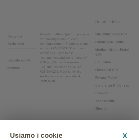
Helpful Links
Sito Istituzionale GSK
GlaxoSmithKline SpA unipersonale
Contatti e
with headquarters in Viale
Portale GSK-Salute
Assistenza
dell'Agricoltura n.7, Verona, share
capital € 65,250,000.00 int. paid,
Medical Affairs Portal
company subject to the
GSK
management and coordination of
Segnala evento
Chi Siamo
GSK plc, Verona Companies
Registry, tax code and VAT no.
avverso
Elenco Siti GSK
00212840235. Material for the
exclusive use of the medical
Privacy Policy
profession.
Condizioni Di Utilizzo
Cookies
Accessibilità
Sitemap
Usiamo i cookie
X