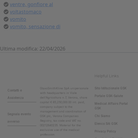
ventre, gonfiore al
voltastomaco
vomito
vomito, sensazione di
Ultima modifica: 22/04/2026
Helpful Links
Sito Istituzionale GSK
GlaxoSmithKline SpA unipersonale
Contatti e
with headquarters in Viale
Portale GSK-Salute
Assistenza
dell'Agricoltura n.7, Verona, share
capital € 65,250,000.00 int. paid,
Medical Affairs Portal
company subject to the
GSK
management and coordination of
Segnala evento
Chi Siamo
GSK plc, Verona Companies
Registry, tax code and VAT no.
avverso
Elenco Siti GSK
00212840235. Material for the
exclusive use of the medical
Privacy Policy
profession.