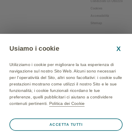
Condizioni Di Utilizzo
Cookies
Accessibilità
Sitemap
Usiamo i cookie
X
Utilizziamo i cookie per migliorare la tua esperienza di
navigazione sul nostro Sito Web. Alcuni sono necessari
per l’operatività del Sito, altri sono facoltativi: i cookie sulle
prestazioni mostrano come utilizzi il nostro Sito e le sue
funzionalità; i cookie funzionali ricordano le tue
preferenze, quelli pubblicitari ci aiutano a condividere
contenuti pertinenti.
Politica dei Cookie
NP-IT-NA-WCNT-200002 - 05/04/2024 - © 2024 GSK
group of companies. All Rights Reserved - Production and
Sempre attivi
Cookie strettamente necessari
❮
ACCETTA TUTTI
realization: QBGROUP srl