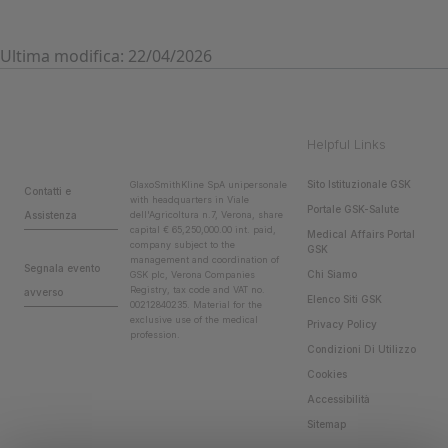
Ultima modifica: 22/04/2026
Helpful Links
Sito Istituzionale GSK
GlaxoSmithKline SpA unipersonale
Contatti e
with headquarters in Viale
Portale GSK-Salute
Assistenza
dell'Agricoltura n.7, Verona, share
capital € 65,250,000.00 int. paid,
Medical Affairs Portal
company subject to the
GSK
management and coordination of
Segnala evento
Chi Siamo
GSK plc, Verona Companies
Registry, tax code and VAT no.
avverso
Elenco Siti GSK
00212840235. Material for the
exclusive use of the medical
Privacy Policy
profession.
Condizioni Di Utilizzo
Cookies
Accessibilità
Sitemap