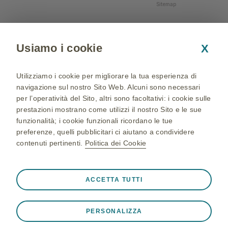
Sitemap
Usiamo i cookie
X
Utilizziamo i cookie per migliorare la tua esperienza di
navigazione sul nostro Sito Web. Alcuni sono necessari
per l’operatività del Sito, altri sono facoltativi: i cookie sulle
prestazioni mostrano come utilizzi il nostro Sito e le sue
funzionalità; i cookie funzionali ricordano le tue
preferenze, quelli pubblicitari ci aiutano a condividere
contenuti pertinenti.
Politica dei Cookie
NP-IT-NA-WCNT-200002 - 05/04/2024 - © 2024 GSK
group of companies. All Rights Reserved - Production and
Sempre attivi
Cookie strettamente necessari
❮
ACCETTA TUTTI
realization: QBGROUP srl
Cookie necessari affinché il Sito funzioni correttamente,
ad esempio per memorizzare i dati della sessione durante
PERSONALIZZA
una visita al Sito, per gestire le preferenze sui cookie e
tag e per proteggere la sicurezza del Sito. Inoltre, alcuni