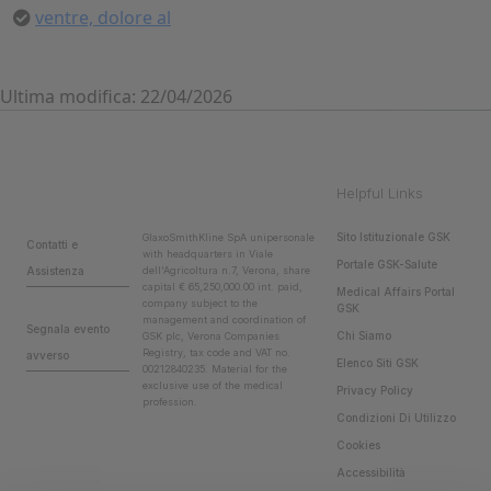
ventre, dolore al
Ultima modifica: 22/04/2026
Helpful Links
Sito Istituzionale GSK
GlaxoSmithKline SpA unipersonale
Contatti e
with headquarters in Viale
Portale GSK-Salute
Assistenza
dell'Agricoltura n.7, Verona, share
capital € 65,250,000.00 int. paid,
Medical Affairs Portal
company subject to the
GSK
management and coordination of
Segnala evento
Chi Siamo
GSK plc, Verona Companies
Registry, tax code and VAT no.
avverso
Elenco Siti GSK
00212840235. Material for the
exclusive use of the medical
Privacy Policy
profession.
Condizioni Di Utilizzo
Cookies
Accessibilità