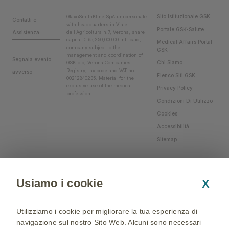
Sito Istituzionale GSK
GlaxoSmithKline SpA unipersonale
Contatti e
with headquarters in Viale
Portale GSK-Salute
Assistenza
dell'Agricoltura n.7, Verona, share
capital € 65,250,000.00 int. paid,
Medical Affairs Portal
company subject to the
GSK
management and coordination of
Segnala evento
Chi Siamo
GSK plc, Verona Companies
Registry, tax code and VAT no.
avverso
Elenco Siti GSK
00212840235. Material for the
exclusive use of the medical
Privacy Policy
profession.
Condizioni Di Utilizzo
Cookies
Accessibilità
Sitemap
Usiamo i cookie
X
Utilizziamo i cookie per migliorare la tua esperienza di
navigazione sul nostro Sito Web. Alcuni sono necessari