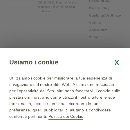
Elenco Siti GSK
00212840235. Material for the
exclusive use of the medical
Privacy Policy
profession.
Condizioni Di Utilizzo
Cookies
Accessibilità
Sitemap
Usiamo i cookie
X
Utilizziamo i cookie per migliorare la tua esperienza di
navigazione sul nostro Sito Web. Alcuni sono necessari
per l’operatività del Sito, altri sono facoltativi: i cookie sulle
prestazioni mostrano come utilizzi il nostro Sito e le sue
funzionalità; i cookie funzionali ricordano le tue
preferenze, quelli pubblicitari ci aiutano a condividere
contenuti pertinenti.
Politica dei Cookie
NP-IT-NA-WCNT-200002 - 05/04/2024 - © 2024 GSK