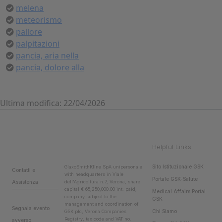
melena
meteorismo
pallore
palpitazioni
pancia, aria nella
pancia, dolore alla
Ultima modifica: 22/04/2026
Helpful Links
Sito Istituzionale GSK
GlaxoSmithKline SpA unipersonale
Contatti e
with headquarters in Viale
Portale GSK-Salute
Assistenza
dell'Agricoltura n.7, Verona, share
capital € 65,250,000.00 int. paid,
Medical Affairs Portal
company subject to the
GSK
management and coordination of
Segnala evento
Chi Siamo
GSK plc, Verona Companies
Registry, tax code and VAT no.
avverso