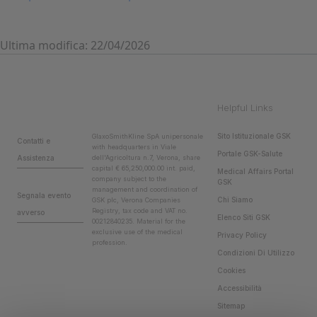
Ultima modifica: 22/04/2026
Helpful Links
Sito Istituzionale GSK
GlaxoSmithKline SpA unipersonale
Contatti e
with headquarters in Viale
Portale GSK-Salute
Assistenza
dell'Agricoltura n.7, Verona, share
capital € 65,250,000.00 int. paid,
Medical Affairs Portal
company subject to the
GSK
management and coordination of
Segnala evento
Chi Siamo
GSK plc, Verona Companies
Registry, tax code and VAT no.
avverso
Elenco Siti GSK
00212840235. Material for the
exclusive use of the medical
Privacy Policy
profession.
Condizioni Di Utilizzo
Cookies
Accessibilità
Sitemap