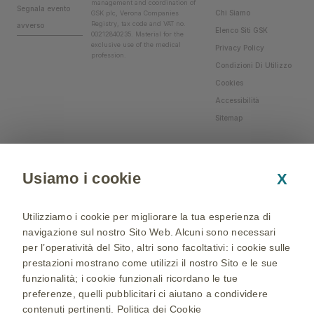
management and coordination of
Segnala evento
Chi Siamo
GSK plc, Verona Companies
Registry, tax code and VAT no.
avverso
Elenco Siti GSK
00212840235. Material for the
exclusive use of the medical
Privacy Policy
profession.
Condizioni Di Utilizzo
Cookies
Accessibilità
Sitemap
Usiamo i cookie
X
Utilizziamo i cookie per migliorare la tua esperienza di
navigazione sul nostro Sito Web. Alcuni sono necessari
per l’operatività del Sito, altri sono facoltativi: i cookie sulle
prestazioni mostrano come utilizzi il nostro Sito e le sue
funzionalità; i cookie funzionali ricordano le tue
preferenze, quelli pubblicitari ci aiutano a condividere
contenuti pertinenti.
Politica dei Cookie