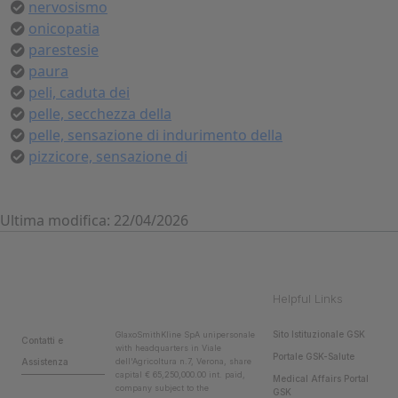
nervosismo
onicopatia
parestesie
paura
peli, caduta dei
pelle, secchezza della
pelle, sensazione di indurimento della
pizzicore, sensazione di
Ultima modifica: 22/04/2026
Helpful Links
Sito Istituzionale GSK
GlaxoSmithKline SpA unipersonale
Contatti e
with headquarters in Viale
Portale GSK-Salute
Assistenza
dell'Agricoltura n.7, Verona, share
capital € 65,250,000.00 int. paid,
Medical Affairs Portal
company subject to the
GSK