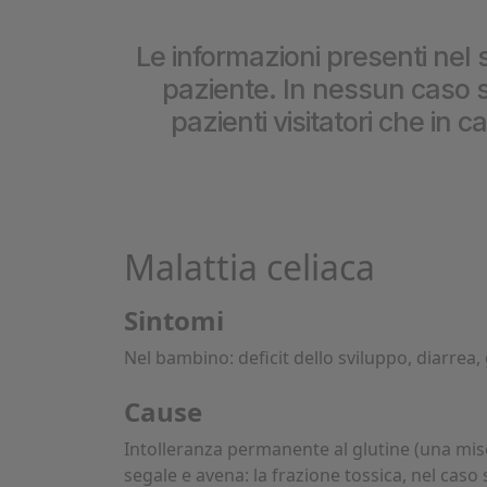
Cookie per l’analisi delle 
Le informazioni presenti nel s
paziente. In nessun caso so
Cookie pubblicitari
pazienti visitatori che in 
Malattia celiaca
Sintomi
Nel bambino: deficit dello sviluppo, diarrea
Cause
Intolleranza permanente al glutine (una misc
segale e avena: la frazione tossica, nel caso 