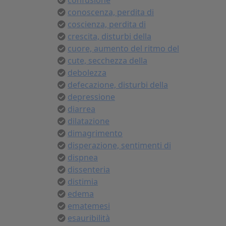
confusione
conoscenza, perdita di
coscienza, perdita di
crescita, disturbi della
cuore, aumento del ritmo del
cute, secchezza della
debolezza
defecazione, disturbi della
depressione
diarrea
dilatazione
dimagrimento
disperazione, sentimenti di
dispnea
dissenteria
distimia
edema
ematemesi
esauribilità