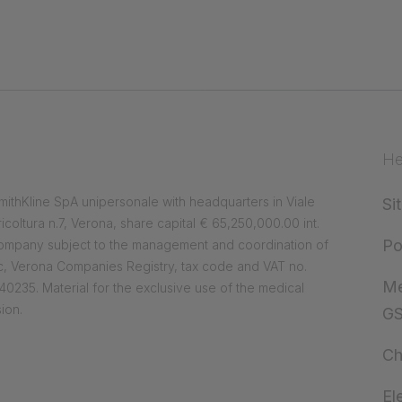
He
ithKline SpA unipersonale with headquarters in Viale
Si
ricoltura n.7, Verona, share capital € 65,250,000.00 int.
Po
company subject to the management and coordination of
, Verona Companies Registry, tax code and VAT no.
Me
0235. Material for the exclusive use of the medical
ion.
G
Ch
El