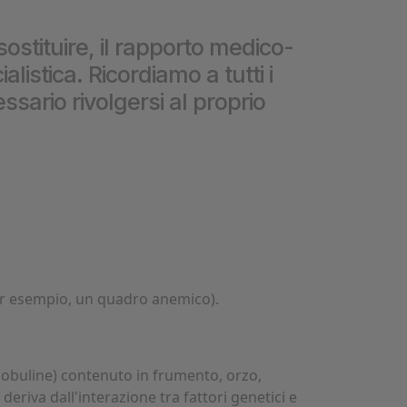
❮
sostituire, il rapporto medico-
istica. Ricordiamo a tutti i
❮
ssario rivolgersi al proprio
(per esempio, un quadro anemico).
globuline) contenuto in frumento, orzo,
deriva dall'interazione tra fattori genetici e