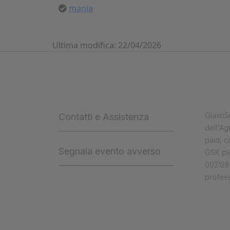
mania
Ultima modifica: 22/04/2026
GlaxoSm
Contatti e Assistenza
dell'Ag
paid, 
Segnala evento avverso
GSK plc
0021284
profess