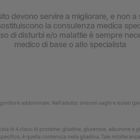
prestazioni
ito devono servire a migliorare, e non a 
stituiscono la consulenza medica special
caso di disturbi e/o malattie è sempre nece
medico di base o allo specialista
, gonfiore addominale. Nell'adulto: sintomi vaghi e isolati 
ela di 4 classi di proteine: gliadine, glutenine, albumine e 
specifico, è quella contenuta nella gliadina. Tale intolleranza 