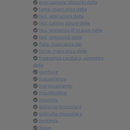
evacuazione, disturbi della
fame, mancanza della
feci, alterazioni delle
feci, cattivo odore delle
feci, presenza di grasso nelle
feci, untuosità delle
fiato, mancanza del
forze, mancanza delle
frequenza cardiaca, aumento
della
gonfiore
inappetenza
ingrossamento
inquietudine
insonnia
ipotonia muscolare
ipotrofia muscolare
lipotimia
livore