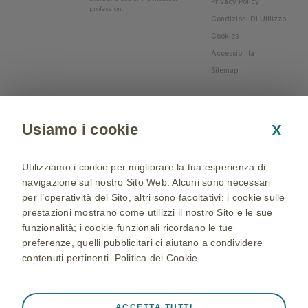
Privacy Policy
profession.
Condizioni Di Utilizzo
Cookies
Accessibilità
Sitemap
Usiamo i cookie
X
Utilizziamo i cookie per migliorare la tua esperienza di
navigazione sul nostro Sito Web. Alcuni sono necessari
per l’operatività del Sito, altri sono facoltativi: i cookie sulle
prestazioni mostrano come utilizzi il nostro Sito e le sue
funzionalità; i cookie funzionali ricordano le tue
preferenze, quelli pubblicitari ci aiutano a condividere
contenuti pertinenti.
Politica dei Cookie
NP-IT-NA-WCNT-200002 - 05/04/2024 - © 2024 GSK
group of companies. All Rights Reserved - Production and
Sempre attivi
Cookie strettamente necessari
❮
ACCETTA TUTTI