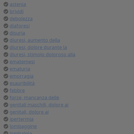
astenia
brividi
debolezza
diaforesi
disuria
diuresi, aumento della
diuresi, dolore durante la
diuresi, stimolo doloroso alla
ematemesi
ematuria
emorragia
esauribilità
febbre
forze, mancanza delle
genitali maschili, dolore ai
genitali, dolore ai
ipertermia
lombaggine
lombalgia