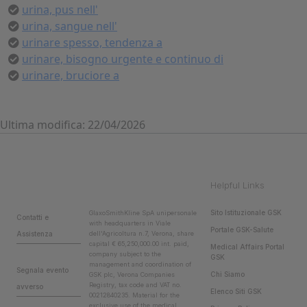
urina, pus nell'
urina, sangue nell'
urinare spesso, tendenza a
urinare, bisogno urgente e continuo di
urinare, bruciore a
Ultima modifica: 22/04/2026
Helpful Links
Sito Istituzionale GSK
GlaxoSmithKline SpA unipersonale
Contatti e
with headquarters in Viale
Portale GSK-Salute
Assistenza
dell'Agricoltura n.7, Verona, share
capital € 65,250,000.00 int. paid,
Medical Affairs Portal
company subject to the
GSK
management and coordination of
Segnala evento
Chi Siamo
GSK plc, Verona Companies
Registry, tax code and VAT no.
avverso
Elenco Siti GSK
00212840235. Material for the
exclusive use of the medical